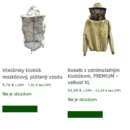
Včelársky klobúk
Košeľa s odnímateľným
klobúkom, PREMIUM –
maskáčový, plátený vzadu
veľkosť XL
9,76
€
s DPH -
7,93
€
bez DPH
53,00
€
s DPH -
43,09
€
bez DPH
Nie je skladom
Nie je skladom
Vložiť do košíka
Vložiť do košíka