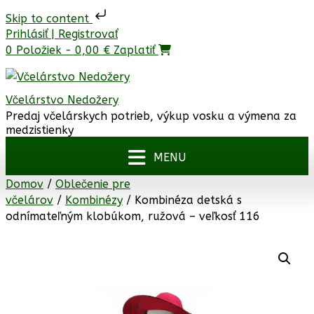
Skip to content
Prejsť
Prihlásiť | Registrovať
na
0 Položiek - 0,00 €
Zaplatiť
obsah
Včelárstvo Nedožery
Predaj včelárskych potrieb, výkup vosku a výmena za
medzistienky
Domov
/
Oblečenie pre
včelárov
/
Kombinézy
/ Kombinéza detská s
odnímateľným klobúkom, ružová – veľkosť 116