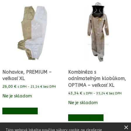
Nohavice, PREMIUM –
Kombinéza s
veľkosť XL
odnímateľným klobúkom,
OPTIMA – veľkosť XL
26,00
€
s DPH -
21,14
€
bez DPH
43,34
€
s DPH -
35,24
€
bez DPH
Nie je skladom
Nie je skladom
Vložiť do košíka
Vložiť do košíka
×
Táto webová lokalita používa súbory cookie na zlepšenie