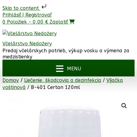
Skip to content
Prejsť
Prihlásiť | Registrovať
na
0 Položiek - 0,00 €
Zaplatiť
obsah
Včelárstvo Nedožery
Predaj včelárskych potrieb, výkup vosku a výmena za
medzistienky
Domov
/
Liečenie, škodcovia a dezinfekcia
/
Víjačka
voštinová
/ B-401 Certan 120ml