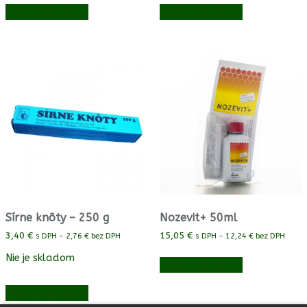
Vložiť do košíka
Vložiť do košíka
Sírne knôty – 250 g
Nozevit+ 50ml
3,40
€
15,05
€
s DPH -
2,76
€
bez DPH
s DPH -
12,24
€
bez DPH
Nie je skladom
Vložiť do košíka
Vložiť do košíka