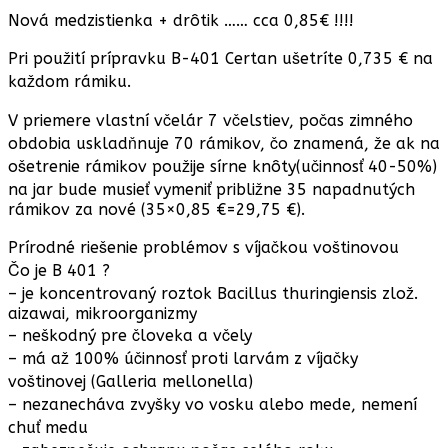
Nová medzistienka + drôtik …… cca 0,85€ !!!!
Pri použití prípravku B-401 Certan ušetríte 0,735 € na
každom rámiku.
V priemere vlastní včelár 7 včelstiev, počas zimného
obdobia uskladňnuje 70 rámikov, čo znamená, že ak na
ošetrenie rámikov použije sírne knôty(učinnosť 40-50%)
na jar bude musieť vymeniť približne 35 napadnutých
rámikov za nové (35×0,85 €=29,75 €).
Prírodné riešenie problémov s víjačkou voštinovou
Čo je B 401 ?
– je koncentrovaný roztok Bacillus thuringiensis zlož.
aizawai, mikroorganizmy
– neškodný pre človeka a včely
– má až 100% účinnosť proti larvám z víjačky
voštinovej (Galleria mellonella)
– nezanecháva zvyšky vo vosku alebo mede, nemení
chuť medu