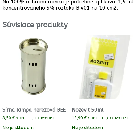
Na 100% ochranu rámika je potrebné aplikovať 1,5 ml
koncentrovaného 5% roztoku B 401 na 10 cm2.
Súvisiace produkty
Sírna lampa nerezová BEE
Nozevit 50ml
8,50
€
12,90
€
s DPH -
6,91
€
bez DPH
s DPH -
10,49
€
bez DPH
Nie je skladom
Nie je skladom