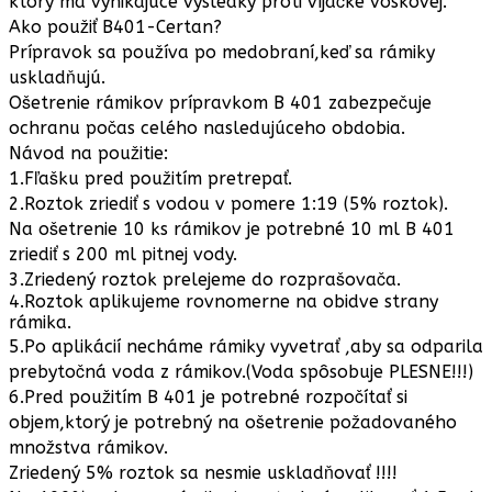
ktorý má vynikajúce výsledky proti víjačke voskovej.
Ako použiť B401-Certan?
Prípravok sa používa po medobraní,keď sa rámiky
uskladňujú.
Ošetrenie rámikov prípravkom B 401 zabezpečuje
ochranu počas celého nasledujúceho obdobia.
Návod na použitie:
1.Fľašku pred použitím pretrepať.
2.Roztok zriediť s vodou v pomere 1:19 (5% roztok).
Na ošetrenie 10 ks rámikov je potrebné 10 ml B 401
zriediť s 200 ml pitnej vody.
3.Zriedený roztok prelejeme do rozprašovača.
4.Roztok aplikujeme rovnomerne na obidve strany
rámika.
5.Po aplikácií necháme rámiky vyvetrať ,aby sa odparila
prebytočná voda z rámikov.(Voda spôsobuje PLESNE!!!)
6.Pred použitím B 401 je potrebné rozpočítať si
objem,ktorý je potrebný na ošetrenie požadovaného
množstva rámikov.
Zriedený 5% roztok sa nesmie uskladňovať !!!!