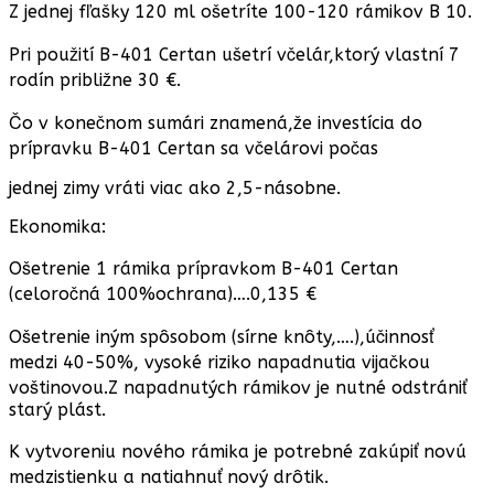
Z jednej fľašky 120 ml ošetríte 100-120 rámikov B 10.
Pri použití B-401 Certan ušetrí včelár,ktorý vlastní 7
rodín približne 30 €.
Čo v konečnom sumári znamená,že investícia do
prípravku B-401 Certan sa včelárovi počas
jednej zimy vráti viac ako 2,5-násobne.
Ekonomika:
Ošetrenie 1 rámika prípravkom B-401 Certan
(celoročná 100%ochrana)….0,135 €
Ošetrenie iným spôsobom (sírne knôty,….),účinnosť
medzi 40-50%, vysoké riziko napadnutia vijačkou
voštinovou.Z napadnutých rámikov je nutné odstrániť
starý plást.
K vytvoreniu nového rámika je potrebné zakúpiť novú
medzistienku a natiahnuť nový drôtik.