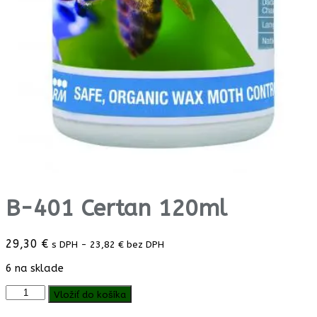
B-401 Certan 120ml
29,30
€
s DPH -
23,82
€
bez DPH
6 na sklade
množstvo
Vložiť do košíka
B-