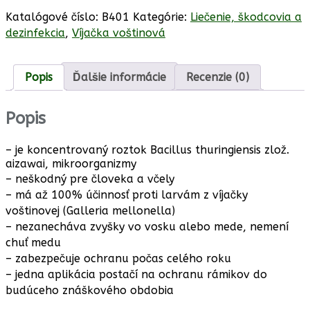
401
Certan
Katalógové číslo:
B401
Kategórie:
Liečenie, škodcovia a
120ml
dezinfekcia
,
Víjačka voštinová
Popis
Ďalšie informácie
Recenzie (0)
Popis
– je koncentrovaný roztok Bacillus thuringiensis zlož.
aizawai, mikroorganizmy
– neškodný pre človeka a včely
– má až 100% účinnosť proti larvám z víjačky
voštinovej (Galleria mellonella)
– nezanecháva zvyšky vo vosku alebo mede, nemení
chuť medu
– zabezpečuje ochranu počas celého roku
– jedna aplikácia postačí na ochranu rámikov do
budúceho znáškového obdobia