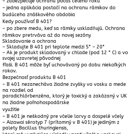
– zabezpečuje ochranu počas celého roku
– jedna aplikácia postačí na ochranu rámikov do
budúceho znáškového obdobia
Kedy používať B 401?
– po zbere medu, keď sa rámiky uskladňujú. Ochrana
rámikov pretrváva až do novej sezóny
Skladovanie a ochrana
– Skladujte B 401 pri teplote medzi 5° – 20°
– Ak je produkt skladovaný v chlade (pod 12 ° C) a vo
svojej uzavretej pôvodnej
fľaši. B 401 môže byť uchovávaný po dobu niekoľkých
rokov.
Bezpečnosť produktu B 401
– B 401 nezanecháva žiadne zvyšky vo vosku a mede
na rozdiel od
paradichlórbenzéna, ktorý je toxický a zakázaný v UK
na žiadne poľnohospodárske
využitie
– B 401 je neškodný pre včelie larvy a dospelé včely
– Aizawai sérotyp 7 (prítomný v B 401) je jediným z
palety Bacillus thuringiensis,