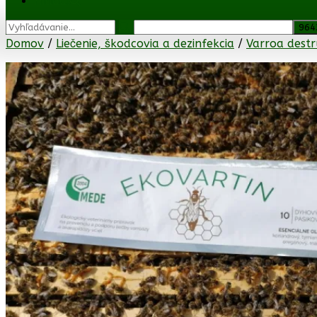
Hľadať
Domov
/
Liečenie, škodcovia a dezinfekcia
/
Varroa destr