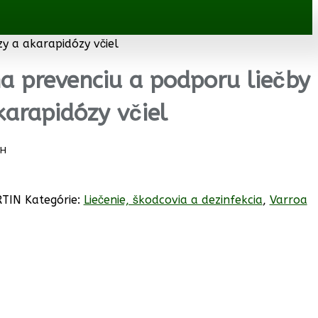
y a akarapidózy včiel
 prevenciu a podporu liečby
karapidózy včiel
PH
RTIN
Kategórie:
Liečenie, škodcovia a dezinfekcia
,
Varroa