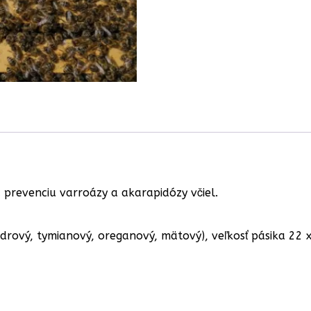
 prevenciu varroázy a akarapidózy včiel.
drový, tymianový, oreganový, mätový), veľkosť pásika 22 