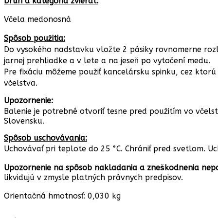
Druh a kategória zvierat:
Včela medonosná
Spôsob použitia:
Do vysokého nadstavku vložte 2 pásiky rovnomerne rozlož
jarnej prehliadke a v lete a na jeseň po vytočení medu.
Pre fixáciu môžeme použiť kancelársku spinku, cez ktorú 
včelstva.
Upozornenie:
Balenie je potrebné otvoriť tesne pred použitím vo včel
Slovensku.
Spôsob uschovávania:
Uchovávať pri teplote do 25 °C. Chrániť pred svetlom. 
Upozornenie na spôsob nakladania a zneškodnenia nepo
likvidujú v zmysle platných právnych predpisov.
Orientačná hmotnosť: 0,030 kg