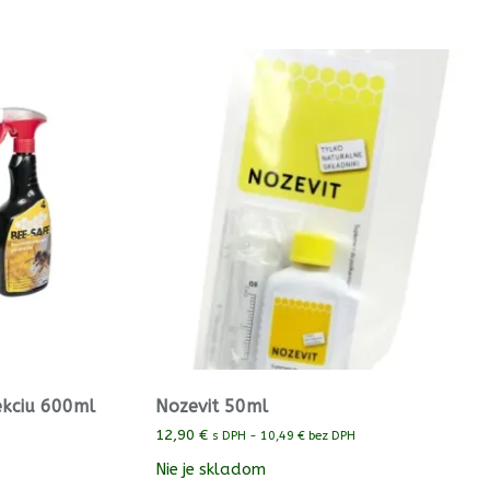
ekciu 600ml
Nozevit 50ml
12,90
€
s DPH -
10,49
€
bez DPH
Nie je skladom