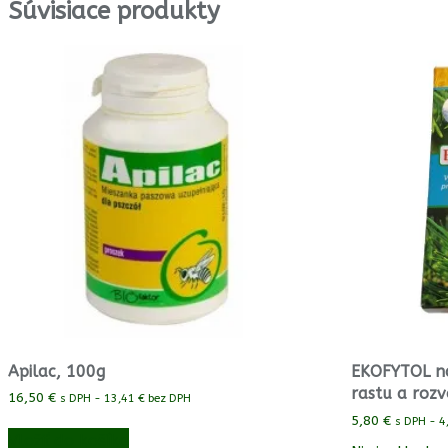
Súvisiace produkty
Apilac, 100g
EKOFYTOL n
rastu a rozv
16,50
€
s DPH -
13,41
€
bez DPH
5,80
€
s DPH -
4
Vložiť do košíka