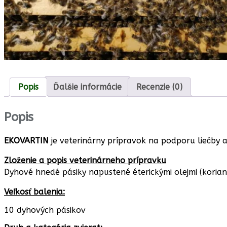
Popis
Ďalšie informácie
Recenzie (0)
Popis
EKOVARTIN
je
veterinárny prípravok na podporu liečby a
Zloženie a popis veterinárneho prípravku
Dyhové hnedé pásiky napustené éterickými olejmi (korian
Veľkosť balenia:
10 dyhových pásikov