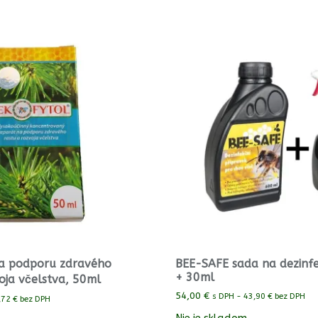
a podporu zdravého
BEE-SAFE sada na dezinf
+ 30ml
oja včelstva, 50ml
54,00
€
s DPH -
43,90
€
bez DPH
,72
€
bez DPH