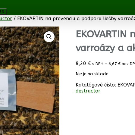
uctor
/ EKOVARTIN na prevenciu a podporu liečby varroáz
EKOVARTIN na
varroázy a a
8,20
€
s DPH -
6,67
€
bez D
Nie je na sklade
Katalógové číslo:
EKOVA
destructor