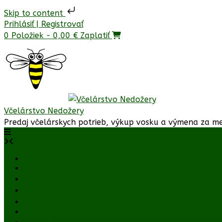
Skip to content
Prejsť
Prihlásiť | Registrovať
na
0 Položiek - 0,00 €
Zaplatiť
obsah
Včelárstvo Nedožery
Predaj včelárskych potrieb, výkup vosku a výmena za me
Výmena vosku
ESHOP
Košík
Pokladňa
Môj účet
Kontakty