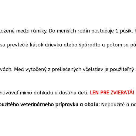
ené medzi rámiky. Do menších rodín postačuje 1 pásik. Pás
sa prevlečie kúsok drievka alebo špáradlo a potom sa pási
stvách. Med vytočený z preliečených včelstiev je použiteľ
Uchovávať mimo dohľadu a dosahu detí.
LEN PRE ZVIERATÁ!
užitého veterinárneho prípravku a obalu:
Nepoužité a ne