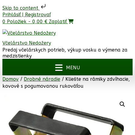
Skip to content
Prejsť
Prihlásiť | Registrovať
na
0 Položiek - 0,00 €
Zaplatiť
obsah
Včelárstvo Nedožery
Predaj včelárskych potrieb, výkup vosku a výmena za
medzistienky
Domov
/
Drobné náradie
/ Kliešte na rámiky zdvíhacie,
kovové s pogumovanou rukoväťou