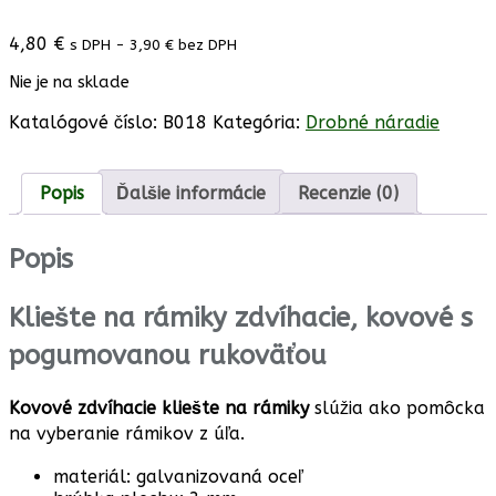
4,80
€
s DPH -
3,90
€
bez DPH
Nie je na sklade
Katalógové číslo:
B018
Kategória:
Drobné náradie
Popis
Ďalšie informácie
Recenzie (0)
Popis
Kliešte na rámiky zdvíhacie, kovové s
pogumovanou rukoväťou
Kovové
zdvíhacie
kliešte na rámiky
slúžia ako pomôcka
na vyberanie rámikov z úľa.
materiál: galvanizovaná oceľ