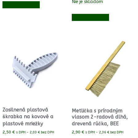
Nie je skladom
Vložiť do košíka
Vložiť do košíka
Zosilnená plastová
Metlička s prírodným
škrabka na kovové a
vlasom 2-radová dlhá,
plastové mriežky
drevená rúčka, BEE
2,50
€
2,90
€
s DPH -
2,03
€
bez DPH
s DPH -
2,36
€
bez DPH