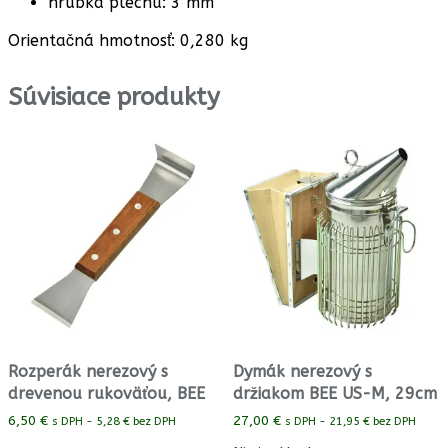
hrúbka plechu: 3 mm
Orientačná hmotnosť: 0,280 kg
Súvisiace produkty
Rozperák nerezový s
Dymák nerezový s
drevenou rukoväťou, BEE
držiakom BEE US-M, 29cm
6,50
€
27,00
€
s DPH -
5,28
€
bez DPH
s DPH -
21,95
€
bez DPH