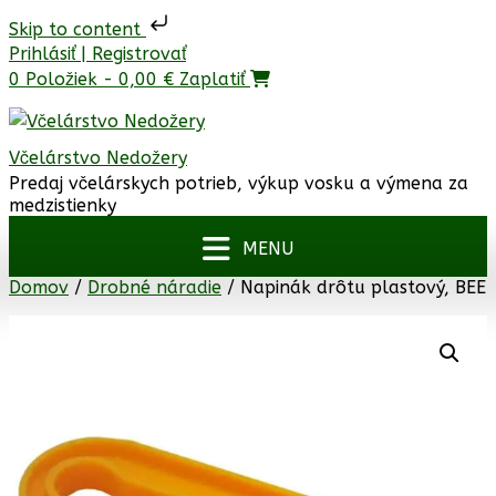
Skip to content
Prejsť
Prihlásiť | Registrovať
na
0 Položiek - 0,00 €
Zaplatiť
obsah
Včelárstvo Nedožery
Predaj včelárskych potrieb, výkup vosku a výmena za
medzistienky
Domov
/
Drobné náradie
/ Napinák drôtu plastový, BEE