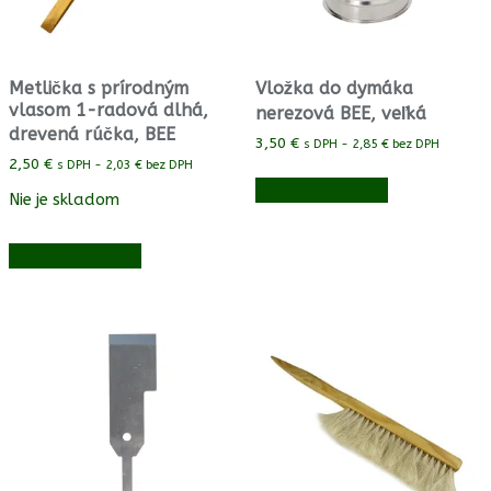
Metlička s prírodným
Vložka do dymáka
vlasom 1-radová dlhá,
nerezová BEE, veľká
drevená rúčka, BEE
3,50
€
s DPH -
2,85
€
bez DPH
2,50
€
s DPH -
2,03
€
bez DPH
Vložiť do košíka
Nie je skladom
Vložiť do košíka