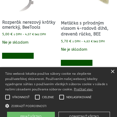
Rozperák nerezový krátky
Metlička s prírodným
americký, BeeTools
vlasom 4-radová dlhá,
drevená rúčka, BEE
5,00
€
s DPH -
4,07
€
bez DPH
5,70
€
s DPH -
4,63
€
bez DPH
Nie je skladom
Nie je skladom
Vložiť do košíka
Vložiť do košíka
×
Táto webová lokalita používa súbory cookie na zlepšenie
používateľskej skúsenosti. Používaním našej webovej lokality
vyjadrujete súhlas s používaním všetkých súborov cookie v súlade s
Peter Flimel 2026
našimi zásadami používania súborov cookie.
Prečítať viac
Zásady používania súborov cookie (EÚ)
VÝKONNOSŤ
CIELENIE
NEKLASIFIKOVANÉ
Zásady ochrany osobných údajov
Všeobecné obchodné podmienky
ZOBRAZIŤ PODROBNOSTI
Reklamačný poriadok
PRIJAŤ VŠETKO
ODMIETNUŤ VŠETKO