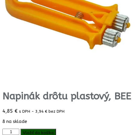
Napinák drôtu plastový, BEE
4,85
€
s DPH -
3,94
€
bez DPH
8 na sklade
množstvo
Vložiť do košíka