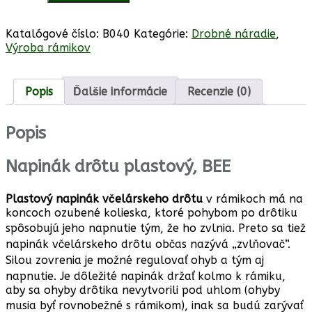
Napinák
drôtu
plastový,
Katalógové číslo:
B040
Kategórie:
Drobné náradie
,
BEE
Výroba rámikov
Popis
Ďalšie informácie
Recenzie (0)
Popis
Napinák drôtu plastový, BEE
Plastový napinák včelárskeho drôtu
v rámikoch má na
koncoch ozubené kolieska, ktoré pohybom po drôtiku
spôsobujú jeho napnutie tým, že ho zvlnia. Preto sa tiež
napinák včelárskeho drôtu občas nazývá „zvlňovač“.
Silou zovrenia je možné regulovať ohyb a tým aj
napnutie. Je dôležité napinák držať kolmo k rámiku,
aby sa ohyby drôtika nevytvorili pod uhlom (ohyby
musia byť rovnobežné s rámikom), inak sa budú zarývať